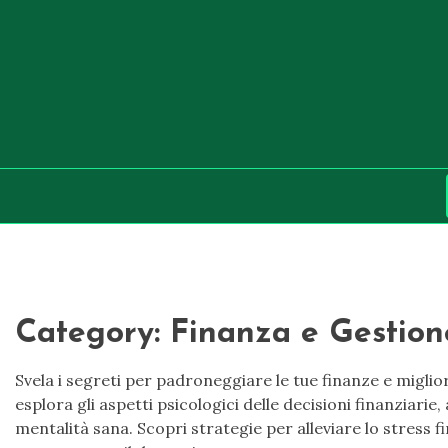
Skip
to
content
Category:
Finanza e Gestion
Svela i segreti per padroneggiare le tue finanze e miglio
esplora gli aspetti psicologici delle decisioni finanziar
mentalità sana. Scopri strategie per alleviare lo stress f