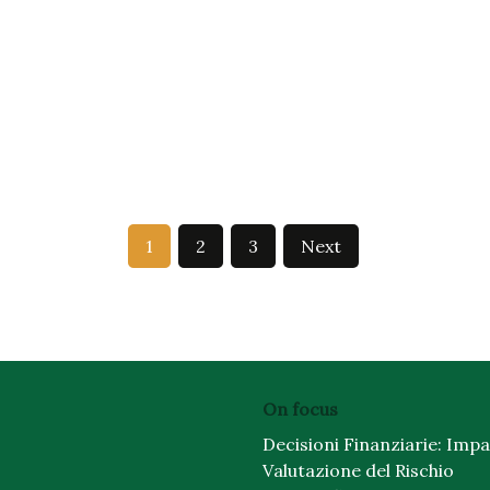
1
2
3
Next
On focus
Decisioni Finanziarie: Imp
Valutazione del Rischio