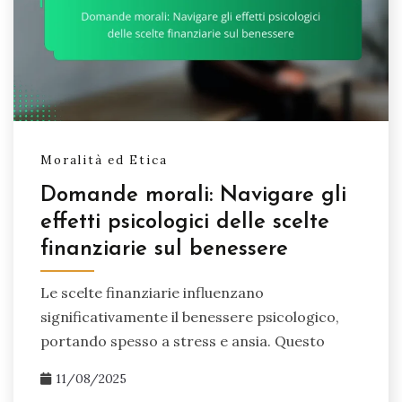
può portare a intuizioni trasformative. Riconoscendo
i fattori psicologici in gioco, puoi:
Ridurre l'ansia legata alle scelte finanziarie
Migliorare le tue capacità decisionali
Favorire una relazione più sana con il denaro
Moralità ed Etica
Unisciti a noi in questo viaggio per creare un
Domande morali: Navigare gli
approccio equilibrato al benessere finanziario, dove
effetti psicologici delle scelte
decisioni informate aprono la strada a una vita più
finanziarie sul benessere
appagante.
Le scelte finanziarie influenzano
significativamente il benessere psicologico,
portando spesso a stress e ansia. Questo
11/08/2025