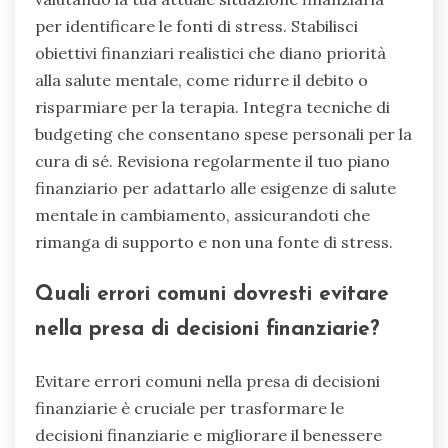
desideri. Pratica la gratitudine per ciò che hai, il
che può ridurre l’ansia finanziaria. Infine, educati
sulla finanza personale per costruire fiducia nella
tua presa di decisioni.
Come puoi creare un piano
finanziario che supporti la salute
mentale?
Creare un piano finanziario che supporti la
salute mentale implica allineare le tue decisioni
finanziarie con i tuoi obiettivi di benessere. Inizia
valutando la tua attuale situazione finanziaria
per identificare le fonti di stress. Stabilisci
obiettivi finanziari realistici che diano priorità
alla salute mentale, come ridurre il debito o