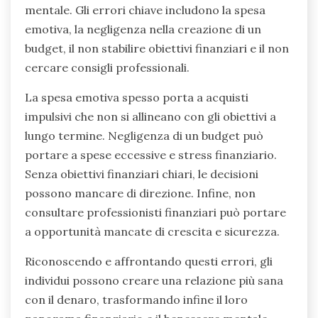
risparmiare per la terapia. Integra tecniche di
budgeting che consentano spese personali per la
cura di sé. Revisiona regolarmente il tuo piano
finanziario per adattarlo alle esigenze di salute
mentale in cambiamento, assicurandoti che
rimanga di supporto e non una fonte di stress.
Quali errori comuni dovresti evitare
nella presa di decisioni finanziarie?
Evitare errori comuni nella presa di decisioni
finanziarie è cruciale per trasformare le
decisioni finanziarie e migliorare il benessere
mentale. Gli errori chiave includono la spesa
emotiva, la negligenza nella creazione di un
budget, il non stabilire obiettivi finanziari e il non