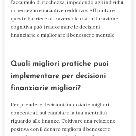
può indurre gli individui ad evitare opportunità
che potrebbero aumentare la loro ricchezza. Il
self-sabotage si manifesta come
procrastinazione o spesa impulsiva, minando gli
obiettivi finanziari. Le credenze limitanti sul
denaro possono creare una mentalità che limita
l’accumulo di ricchezza, impedendo agli individui
di perseguire iniziative redditizie. Affrontare
queste barriere attraverso la ristrutturazione
cognitiva può trasformare le decisioni
finanziarie e migliorare il benessere mentale.