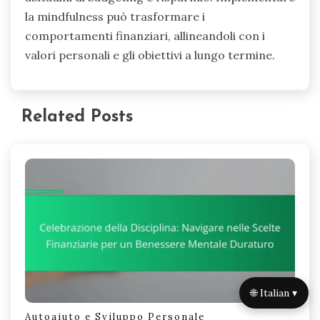
scelte finanziarie?
Le tecniche di mindfulness possono migliorare
significativamente le scelte finanziarie
promuovendo consapevolezza e regolazione
emotiva. Queste pratiche aiutano gli individui a
identificare i fattori scatenanti che portano a
spese impulsive. Coltivando un approccio
consapevole, le persone possono valutare le loro
decisioni finanziarie con maggiore chiarezza e
intenzione. Gli studi mostrano che la mindfulness
migliora il controllo di sé, portando a migliori
abitudini di budgeting e risparmio. Implementare
la mindfulness può trasformare i
comportamenti finanziari, allineandoli con i
🌐 Italian ▾
valori personali e gli obiettivi a lungo termine.