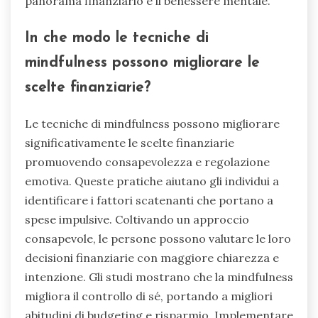
cercare consigli professionali.
La spesa emotiva spesso porta a acquisti
impulsivi che non si allineano con gli obiettivi a
lungo termine. Negligenza di un budget può
portare a spese eccessive e stress finanziario.
Senza obiettivi finanziari chiari, le decisioni
possono mancare di direzione. Infine, non
consultare professionisti finanziari può portare
a opportunità mancate di crescita e sicurezza.
Riconoscendo e affrontando questi errori, gli
individui possono creare una relazione più sana
con il denaro, trasformando infine il loro
panorama finanziario e il benessere mentale.
In che modo le tecniche di
mindfulness possono migliorare le