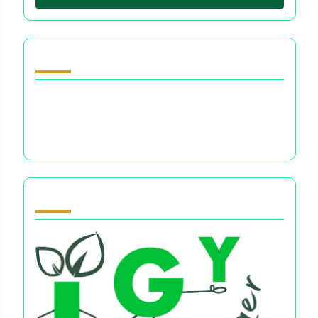
Scopri un post casuale
Gestione del denaro e salute mentale:
navigare tra stress, ansia e benessere
finanziario
Partner