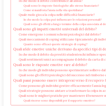
In che modo il debito contribuisce all’ansia?
Quali sono le risposte fisiologiche allo stress finanziario?
Come si manifesta l’ansia nella vita quotidiana?
Quale ruolo gioca la colpa nelle difficoltà finanziarie?
In che modo la colpa può influenzare le relazioni personali?
Quali sono gli effetti a lungo termine della colpa associata al d
Quali sono gli impatti emotivi universali del debito?
Come emergono i comuni schemi psicologici dal debito?
Quali meccanismi di coping utilizzano tipicamente gli indiv
Quanto sono efficaci queste strategie di coping?
Quali sfide emotive uniche derivano da specifici tipi di d
In che modo il debito da prestiti studenteschi influisce spe
Quali sentimenti unici accompagnano il debito da carta di 
Quali sono le risposte emotive rare al debito?
In che modo gli individui possono sperimentare sollievo dal
Quali sono gli effetti psicologici del successo nel rimborso 
Quali passi possono essere intrapresi verso il recupero f
Come possono gli individui gestire efficacemente l’ansia leg
Quali strategie possono aiutare a trasformare la colpa in a
Quali sono le migliori pratiche per mantenere il benessere 
Quali risorse sono disponibili per il supporto emotivo?