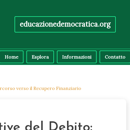
educazionedemocratica.org
Home
Esplora
Informazioni
Contatto
ercorso verso il Recupero Finanziario
ve del Debito: