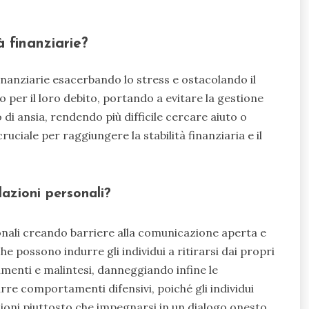
à finanziarie?
 finanziarie esacerbando lo stress e ostacolando il
o per il loro debito, portando a evitare la gestione
di ansia, rendendo più difficile cercare aiuto o
uciale per raggiungere la stabilità finanziaria e il
lazioni personali?
onali creando barriere alla comunicazione aperta e
he possono indurre gli individui a ritirarsi dai propri
menti e malintesi, danneggiando infine le
re comportamenti difensivi, poiché gli individui
azioni piuttosto che impegnarsi in un dialogo onesto.