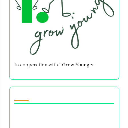
In cooperation with
I Grow Younger
Potresti anche apprezzare
Effetti psicologici delle scelte finanziarie:
Ansia, Rimpianto e Strategie decisionali
Perdere denaro: Comprendere il costo