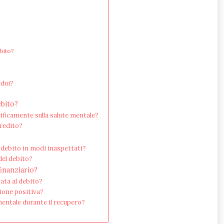
ebito?
idui?
ebito?
cificamente sulla salute mentale?
credito?
 debito in modi inaspettati?
del debito?
inanziario?
ata al debito?
zione positiva?
mentale durante il recupero?