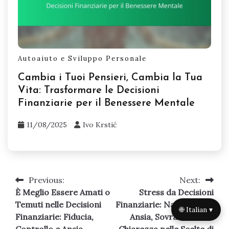
Autoaiuto e Sviluppo Personale
Cambia i Tuoi Pensieri, Cambia la Tua
Vita: Trasformare le Decisioni
Finanziarie per il Benessere Mentale
11/08/2025
Ivo Krstić
Previous:
Next:
Post
È Meglio Essere Amati o
Stress da Decisioni
navigation
Temuti nelle Decisioni
Finanziarie: Navigare tra
🌐 Italian ▾
Finanziarie: Fiducia,
Ansia, Sovraccarico e
Controllo e Ansia
Chiarezza nelle Scelte di