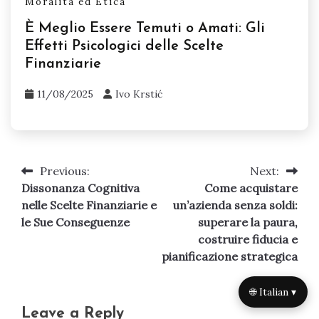
Moralità ed Etica
È Meglio Essere Temuti o Amati: Gli
Effetti Psicologici delle Scelte
Finanziarie
11/08/2025
Ivo Krstić
Previous:
Next:
Post
Dissonanza Cognitiva
Come acquistare
navigation
nelle Scelte Finanziarie e
un’azienda senza soldi:
le Sue Conseguenze
superare la paura,
costruire fiducia e
pianificazione strategica
🌐 Italian ▾
Leave a Reply